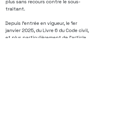
plus sans recours contre le sous-
traitant.
Depuis l’entrée en vigueur, le 1er 
janvier 2025, du Livre 6 du Code civil, 
et plus particulièrement de l’article 
6.3, § 2, le 
maître d’ouvrage
 peut 
désormais, dans certaines 
conditions, 
rechercher 
directement la responsabilité du 
sous-traitant 
en cas de faute dans 
l’exécution des travaux. Il ne s’agit 
toutefois pas d’une action directe 
en paiement, comme celle du sous-
traitant fondée sur l’article 1798, 
mais d’un recours extracontractuel. 
Ce mécanisme peut se révéler 
particulièrement utile lorsque 
l’entrepreneur principal est 